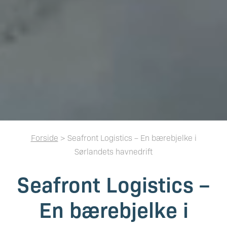
Forside
> Seafront Logistics – En bærebjelke i
Sørlandets havnedrift
Seafront Logistics –
En bærebjelke i