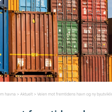
m havna > Aktuelt > Veien mot fremtidens havn og ny byutvikli