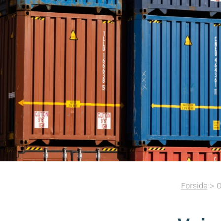
Forside
> O