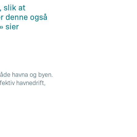
 slik at
der denne også
» sier
 både havna og byen.
fektiv havnedrift,