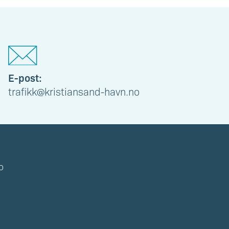
E-post:
trafikk@kristiansand-havn.no
o