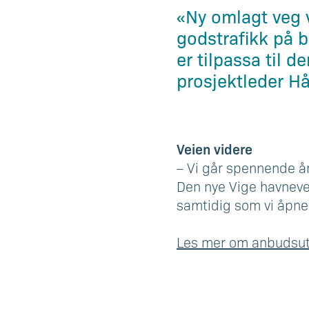
«Ny omlagt veg v
godstrafikk på b
er tilpassa til 
prosjektleder H
Veien videre
– Vi går spennende år
Den nye Vige havneveie
samtidig som vi åpner
Les mer om anbudsut