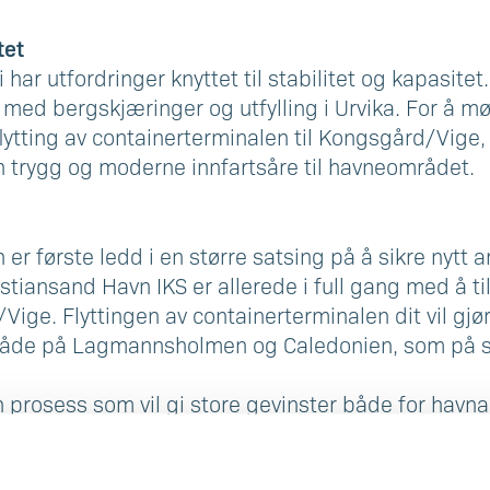
tet
ar utfordringer knyttet til stabilitet og kapasitet.
ed bergskjæringer og utfylling i Urvika. For å m
 flytting av containerterminalen til Kongsgård/Vige
trygg og moderne innfartsåre til havneområdet.
er første ledd i en større satsing på å sikre nytt a
istiansand Havn IKS er allerede i full gang med å ti
ige. Flyttingen av containerterminalen dit vil gjør
åde på Lagmannsholmen og Caledonien, som på si
n prosess som vil gi store gevinster både for havna