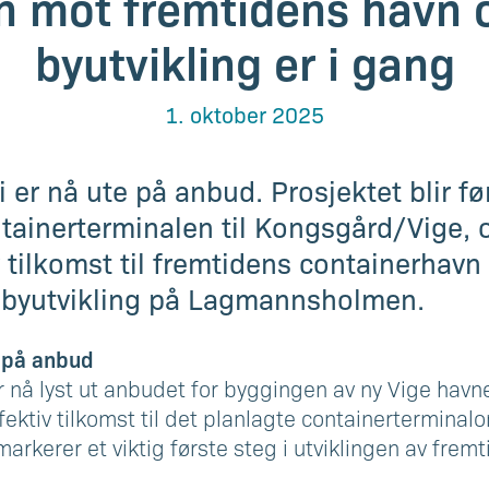
n mot fremtidens havn 
byutvikling er i gang
1. oktober 2025
 er nå ute på anbud. Prosjektet blir før
ntainerterminalen til Kongsgård/Vige, o
v tilkomst til fremtidens containerhav
y byutvikling på Lagmannsholmen.
 på anbud
 nå lyst ut anbudet for byggingen av ny Vige havn
ffektiv tilkomst til det planlagte containerterminal
rkerer et viktig første steg i utviklingen av frem