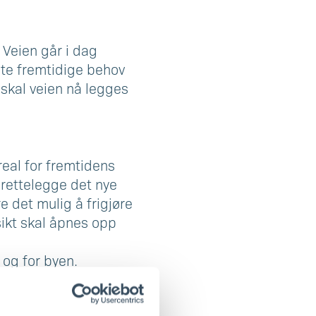
 Veien går i dag
øte fremtidige behov
, skal veien nå legges
real for fremtidens
lrettelegge det nye
e det mulig å frigjøre
kt skal åpnes opp
 og for byen.