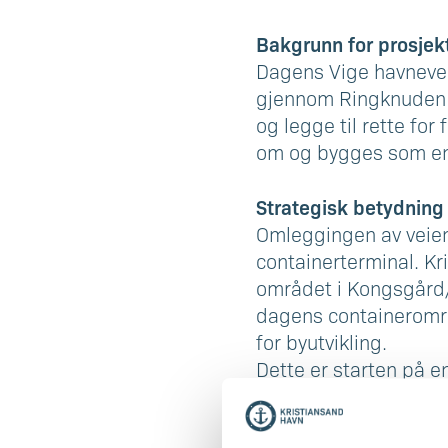
Bakgrunn for prosjek
Dagens Vige havnevei h
gjennom Ringknuden m
og legge til rette for
om og bygges som en 
Strategisk betydning
Omleggingen av veien 
containerterminal. Kr
området i Kongsgård/V
dagens containeromr
for byutvikling.
Dette er starten på e