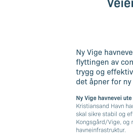
Veie
Ny Vige havnevei
flyttingen av co
trygg og effekti
det åpner for n
Ny Vige havnevei ute
Kristiansand Havn har
skal sikre stabil og e
Kongsgård/Vige, og ma
havneinfrastruktur.