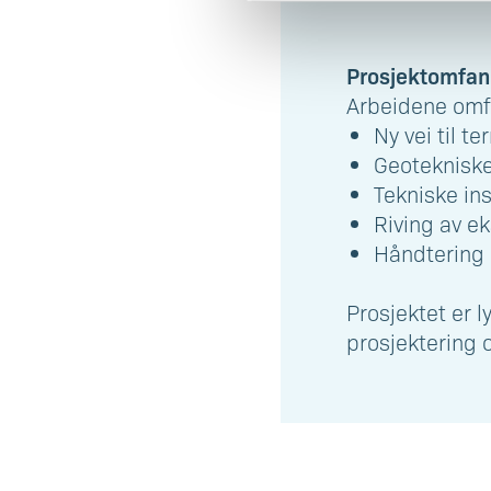
Prosjektomfa
Arbeidene omfa
Ny vei til t
Geotekniske
Tekniske ins
Riving av ek
Håndtering 
Prosjektet er 
prosjektering o