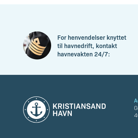
For henvendelser knyttet
til havnedrift, kontakt
havnevakten 24/7:
A
G
4