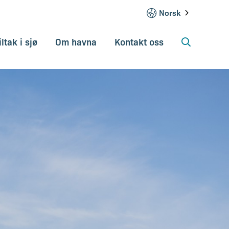
Norsk
iltak i sjø
Om havna
Kontakt oss