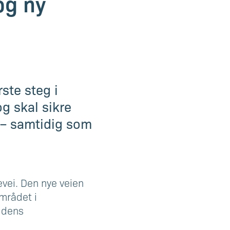
og ny
ste steg i
g skal sikre
n – samtidig som
evei. Den nye veien
området i
tidens