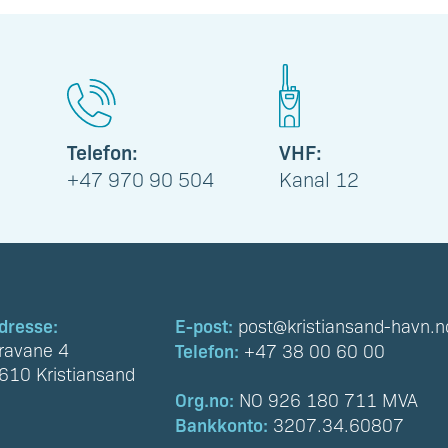
Telefon:
VHF:
+47 970 90 504
Kanal 12
dresse:
E-post:
post@kristiansand-havn.n
ravane 4
Telefon:
+47 38 00 60 00
610 Kristiansand
Org.no:
NO 926 180 711 MVA
Bankkonto:
3207.34.60807