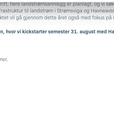
drift, flere landstrømsannlegg er planlagt, og vi sø
rastruktur til landstrøm i Strømsviga og Havneavsn
ktet vil gå gjennom dette året også med fokus på u
ten, hvor vi kickstarter semester 31. august med 
mer,