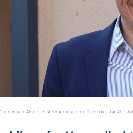
Om havna > Aktuelt > Sommerhilsen fra Havnedirektør Atle J