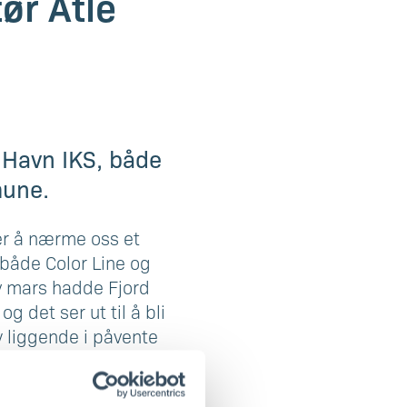
ør Atle
d Havn IKS, både
mune.
ner å nærme oss et
 både Color Line og
 av mars hadde Fjord
g det ser ut til å bli
øy liggende i påvente