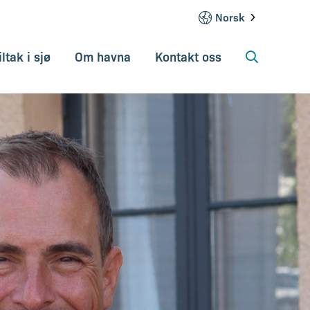
Norsk
iltak i sjø
Om havna
Kontakt oss