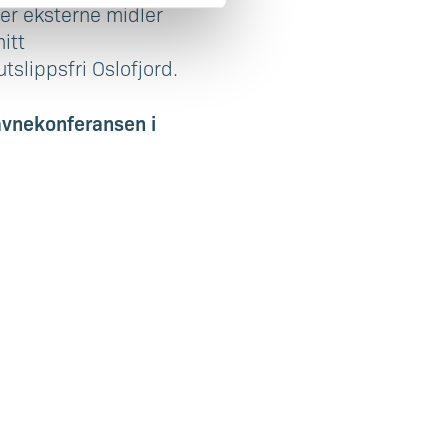
ker eksterne midler
itt
tslippsfri Oslofjord.
Havnekonferansen i