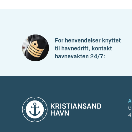
For henvendelser knyttet
til havnedrift, kontakt
havnevakten 24/7:
A
G
4