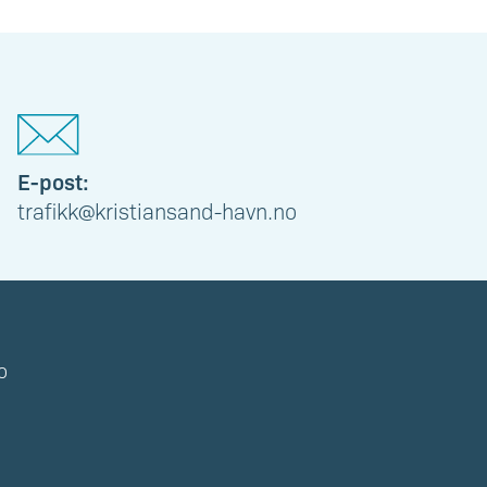
E-post:
trafikk@kristiansand-havn.no
o