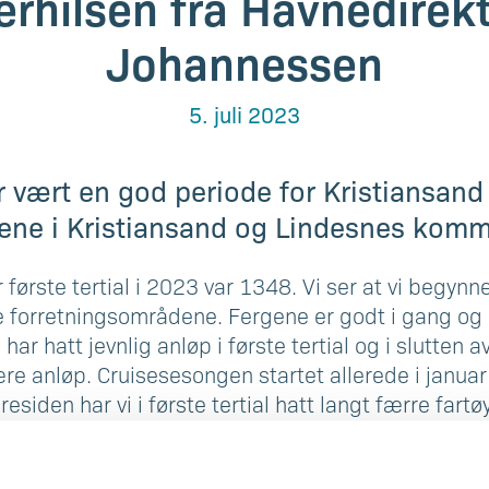
hilsen fra Havnedirekt
Johannessen
5. juli 2023
r vært en god periode for Kristiansan
tene i Kristiansand og Lindesnes kom
r første tertial i 2023 var 1348. Vi ser at vi begyn
le forretningsområdene. Fergene er godt i gang og
ar hatt jevnlig anløp i første tertial og i slutten
ære anløp. Cruisesesongen startet allerede i januar o
residen har vi i første tertial hatt langt færre fart
r at aktiviteten er høy innen dette markedet.