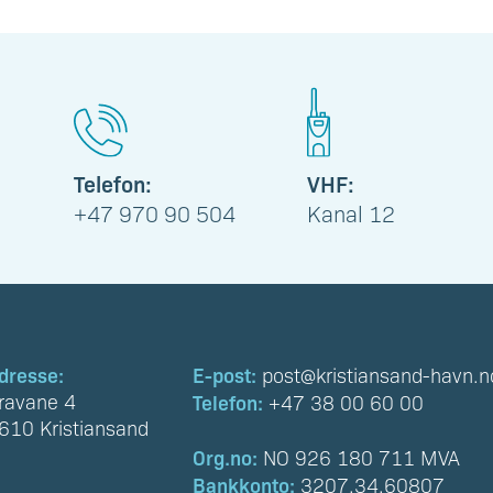
Telefon:
VHF:
+47 970 90 504
Kanal 12
dresse:
E-post:
post@kristiansand-havn.n
ravane 4
Telefon:
+47 38 00 60 00
610 Kristiansand
Org.no:
NO 926 180 711 MVA
Bankkonto:
3207.34.60807