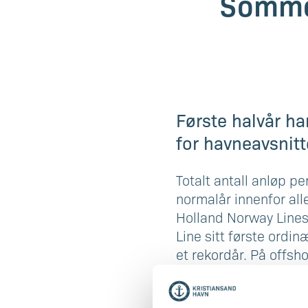
Sommer
Første halvår ha
for havneavsnit
Totalt antall anløp pe
normalår innenfor al
Holland Norway Lines h
Line sitt første ordin
et rekordår. På offsho
av oppdrag, som bety