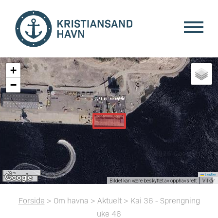
+
−
100 m
Leaflet
300 ft
Bildet kan være beskyttet av opphavsrett
Vilkår
Forside
> Om havna > Aktuelt > Kai 36 - Sprengning
uke 46