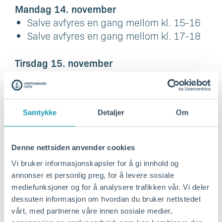
Mandag 14. november
Salve avfyres en gang mellom kl. 15-16
Salve avfyres en gang mellom kl. 17-18
Tirsdag 15. november
Salve avfyres en gang mellom kl. 09-10
Salve avfyres en gang mellom kl. 11-12
Salve avfyres en gang mellom kl. 15-16
Samtykke
Detaljer
Om
Salve avfyres en gang mellom kl. 17-18
Onsdag 16. november
Denne nettsiden anvender cookies
Salve avfyres en gang mellom kl. 09-10
Vi bruker informasjonskapsler for å gi innhold og
Salve avfyres en gang mellom kl. 11-12
annonser et personlig preg, for å levere sosiale
Salve avfyres en gang mellom kl. 15-16
mediefunksjoner og for å analysere trafikken vår. Vi deler
Salve avfyres en gang mellom kl. 17-18
dessuten informasjon om hvordan du bruker nettstedet
vårt, med partnerne våre innen sosiale medier,