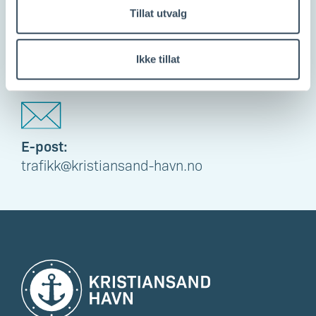
Tillat utvalg
Telefon:
VHF:
+47 970 90 504
Kanal 12
Ikke tillat
E-post:
trafikk@kristiansand-havn.no