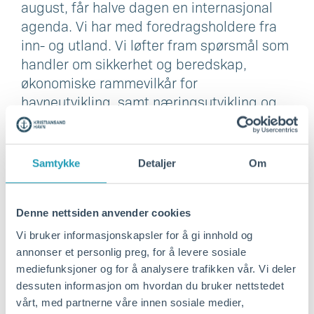
august, får halve dagen en internasjonal
agenda. Vi har med foredragsholdere fra
inn- og utland. Vi løfter fram spørsmål som
handler om sikkerhet og beredskap,
økonomiske rammevilkår for
havneutvikling, samt næringsutvikling og
innovasjon, sier Louise Aabel.
Målet i år er å trekke minst 350 deltakere
Samtykke
Detaljer
Om
fra Norge og utlandet. Kristiansand Havns
ambisjon er å være vertskap for Nord-
Europas viktigste havnekonferanse.
Denne nettsiden anvender cookies
Vi bruker informasjonskapsler for å gi innhold og
- Vi har tatt en ledig posisjon og den skal vi
annonser et personlig preg, for å levere sosiale
mediefunksjoner og for å analysere trafikken vår. Vi deler
forsvare godt. Vi setter havneutvikling inn i
dessuten informasjon om hvordan du bruker nettstedet
et bredere samfunnsperspektiv og blir
vårt, med partnerne våre innen sosiale medier,
relevant for et større internasjonalt