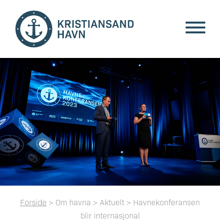
Forside
> Om havna > Aktuelt > Havnekonferansen
blir internasjonal