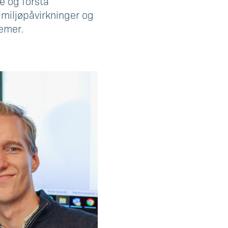
re og forstå
e miljøpåvirkninger og
temer.