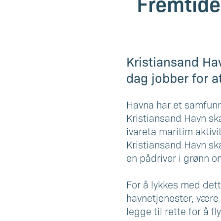
Fremtide
Kristiansand Hav
dag jobber for a
Havna har et samfunn
Kristiansand Havn ska
ivareta maritim aktivi
Kristiansand Havn sk
en pådriver i grønn o
For å lykkes med det
havnetjenester, være 
legge til rette for å 