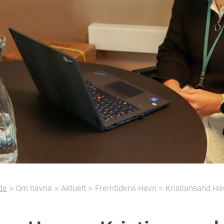
de
> Om havna > Aktuelt > Fremtidens Havn = Kristiansand Ha