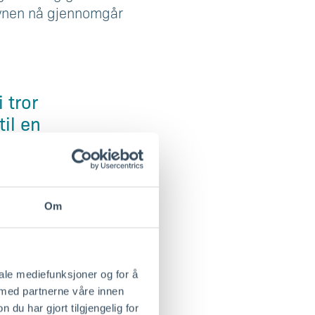
havnen nå gjennomgår
 tror
til en
 bygge
SO
til å
le og
Om
dag
et
iale mediefunksjoner og for å
 med partnerne våre innen
u har gjort tilgjengelig for