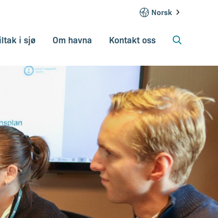
Norsk
iltak i sjø
Om havna
Kontakt oss