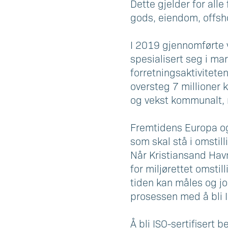
Dette gjelder for all
gods, eiendom, offsho
I 2019 gjennomførte 
spesialisert seg i ma
forretningsaktivitete
oversteg 7 millioner k
og vekst kommunalt, r
Fremtidens Europa og 
som skal stå i omstill
Når Kristiansand Havn
for miljørettet omstil
tiden kan måles og jo
prosessen med å bli I
Å bli ISO-sertifisert 