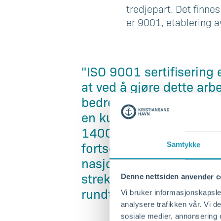
tredjepart. Det finne
er 9001, etablering a
"ISO 9001 sertifisering 
at ved å gjøre dette arbe
bedre arbeidsgiver, leve
en kultur for kontinuerl
14001 vil være et av vir
fortsette å være en virk
Samtykke
nasjonale mål, for og m
strekker oss for å bli 
Denne nettsiden anvender c
rundt oss." Havnedirek
Vi bruker informasjonskapsler
analysere trafikken vår. Vi 
sosiale medier, annonsering 