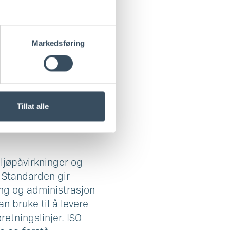
som vil forbedre din
Markedsføring
ns, samt pålagte og
gsystem som fokuserer
ivt og redusere
de, som legger vekt
ig forbedring gjennom
Tillat alle
ljøpåvirkninger og
. Standarden gir
ng og administrasjon
n bruke til å levere
retningslinjer. ISO