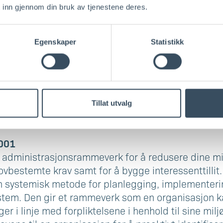
 inn gjennom din bruk av tjenestene deres.
etssystemer – ISO 9001
ir spesifikke krav for et kvalitetsstyringssystem 
Egenskaper
Statistikk
 levere produkter og tjenester som oppfyller kunde
 9001 fremsetter kriteriene for et kvalitetsstyrin
kvalitetsprosessene, slik at du kan jobbe mer effekt
emmer tilpasningen av en risikobasert prosessmeto
erdi, prosessytelse og effektivitet, samt kontinuerl
Tillat utvalg
4001
t administrasjonsrammeverk for å redusere dine mi
lovbestemte krav samt for å bygge interessenttillit
n systemisk metode for planlegging, implementeri
stem. Den gir et rammeverk som en organisasjon ka
er i linje med forpliktelsene i henhold til sine miljø