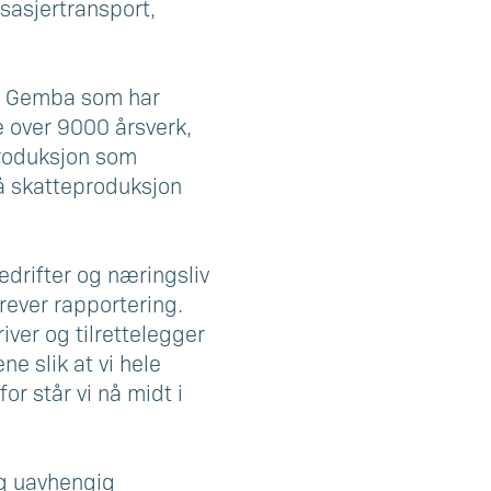
sasjertransport,
ke Gemba som har
e over 9000 årsverk,
produksjon som
 på skatteproduksjon
edrifter og næringsliv
krever rapportering.
ver og tilrettelegger
ne slik at vi hele
r står vi nå midt i
 og uavhengig