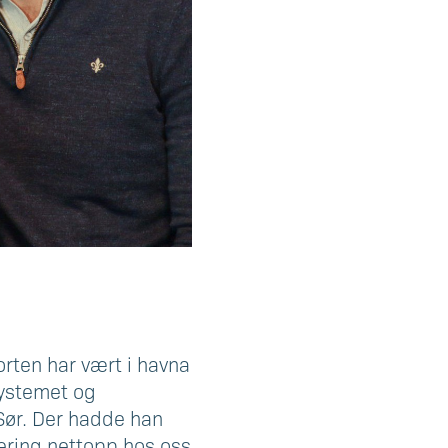
rten har vært i havna
systemet og
 Sør. Der hadde han
ering nettopp hos oss