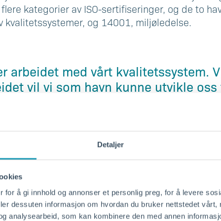
s flere kategorier av ISO-sertifiseringer, og de to 
v kvalitetssystemer, og 14001, miljøledelse.
er arbeidet med vårt kvalitetssystem. Vi
idet vil vi som havn kunne utvikle oss 
randør, forvalter av havnetjenester og
ig forbedring. Miljøledelsessystemet I
kemiddelene som vil gi oss muligheten 
somhet som bidrar til at vi når regiona
Detaljer
ed våre brukere samtidig som vi hver 
en god og bærekraftig nabo for samfunn
ookies
tør Atle Johannessen
 for å gi innhold og annonser et personlig preg, for å levere sos
deler dessuten informasjon om hvordan du bruker nettstedet vårt,
og analysearbeid, som kan kombinere den med annen informasjon d