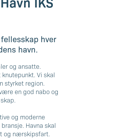
 Havn IKS
 fellesskap hver
idens havn.
ler og ansatte.
 knutepunkt. Vi skal
n styrket region.
, være en god nabo og
dskap.
ktive og moderne
m bransje. Havna skal
st og nærskipsfart.