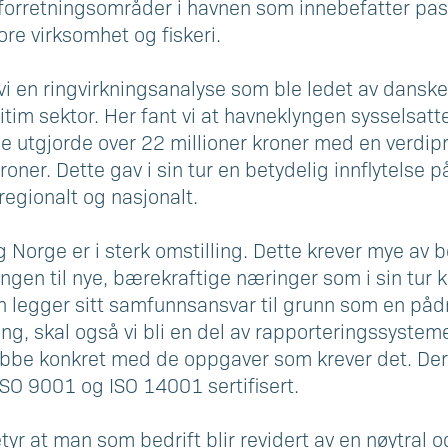
e forretningsområder i havnen som innebefatter pas
re virksomhet og fiskeri.
vi en ringvirkningsanalyse som ble ledet av dans
ritim sektor. Her fant vi at havneklyngen sysselsatt
ne utgjorde over 22 millioner kroner med en verdi
roner. Dette gav i sin tur en betydelig innflytelse
egionalt og nasjonalt.
Norge er i sterk omstilling. Dette krever mye av b
ingen til nye, bærekraftige næringer som i sin tur 
 legger sitt samfunnsansvar til grunn som en pådri
ling, skal også vi bli en del av rapporteringssysteme
bbe konkret med de oppgaver som krever det. Derfo
SO 9001 og ISO 14001 sertifisert.
betyr at man som bedrift blir revidert av en nøytral