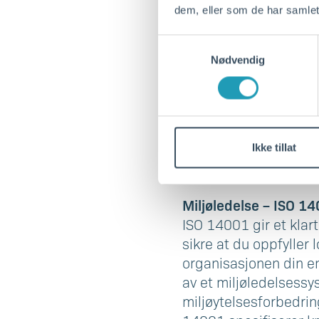
dem, eller som de har samlet
Etablering av kvalit
Samtykkevalg
ISO 9001-standarden g
Nødvendig
evne til å konsistent
lovbestemte krav. ISO
på effektiviteten til 
produktsvikt. Det fr
på kravene, tillagt v
Ikke tillat
objektive målinger.
Miljøledelse – ISO 1
ISO 14001 gir et klar
sikre at du oppfyller 
organisasjonen din e
av et miljøledelsessy
miljøytelsesforbedring