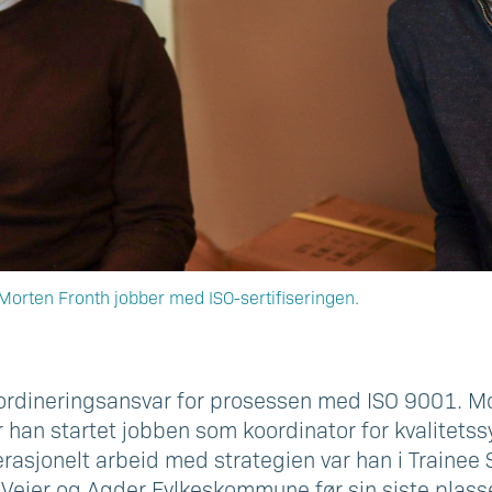
Morten Fronth jobber med ISO-sertifiseringen.
ordineringsansvar for prosessen med ISO 9001. Mo
r han startet jobben som koordinator for kvalitets
rasjonelt arbeid med strategien var han i Trainee
 Veier og Agder Fylkeskommune før sin siste plass