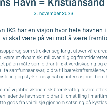
ns Havn = Kristiansand
3. november 2023
n IKS har en visjon hvor hele havnen i
t vi skal være på vei mot å være fremt
soppdrag som strekker seg langt utover våre area
l være et dynamisk, miljøvennlig og fremtidsrettet
tet på en måte som bidrar til økt verdiskaping og e
al ta samfunnsansvar, bidra til bærekraftsmålene
mstilling og styrket nasjonal og internasjonal bere
te må vi jobbe økonomisk bærekraftig, levere effe
en ledende havn som bidrar til omstilling i mariti
flytte gods fra vei til sjø gjennom satsning på kystla