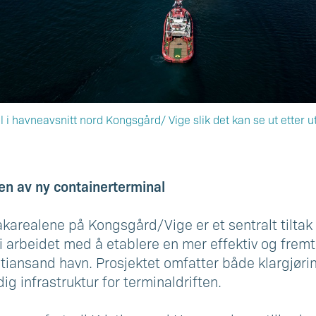
al i havneavsnitt nord Kongsgård/ Vige slik det kan se ut etter u
gen av ny containerterminal
arealene på Kongsgård/Vige er et sentralt tiltak i
i arbeidet med å etablere en mer effektiv og fremt
istiansand havn. Prosjektet omfatter både klargjøri
g infrastruktur for terminaldriften.