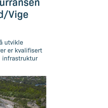
kurransen
d/Vige
å utvikle
 er kvalifisert
g infrastruktur