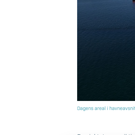
Dagens areal i havneavsni