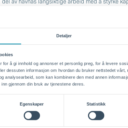
g del av havnas langsiktige arbeid med å styrke kap
av containergods i Kristiansand. Interessen i mark
prenører har bedt om å bli kvalifisert til konkurrans
skaffelsen i desember ble det opplyst at Kristians
Detaljer
 og fem tilbydere. Etter gjennomført evaluering a
itere fem entreprenører videre til tilbudsfasen.
ookies
 for å gi innhold og annonser et personlig preg, for å levere sos
deler dessuten informasjon om hvordan du bruker nettstedet vårt,
og analysearbeid, som kan kombinere den med annen informasjon d
 inn gjennom din bruk av tjenestene deres.
Egenskaper
Statistikk
 interessen for prosjektet og med å ha fem godt kval