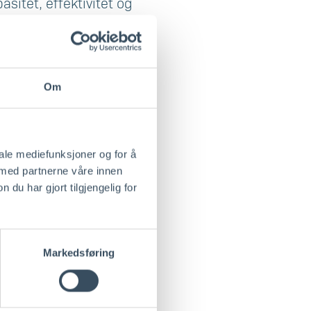
asitet, effektivitet og
edet har vært stor.
en.
and Havn ville gå
Om
v innsendt grunnlag
iale mediefunksjoner og for å
 med partnerne våre innen
u har gjort tilgjengelig for
Markedsføring
ifiserte