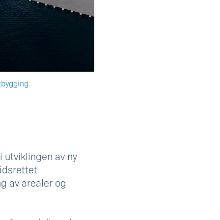
tbygging.
 utviklingen av ny
idsrettet
ng av arealer og