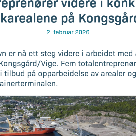
eprenører videre i kon
karealene på Kongsgår
2. februar 2026
n er nå ett steg videre i arbeidet med 
ongsgård/Vige. Fem totalentreprenører
 gi tilbud på opparbeidelse av arealer o
ainerterminalen.