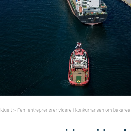
tuelt > Fem entreprenører videre i konkurransen om bakare