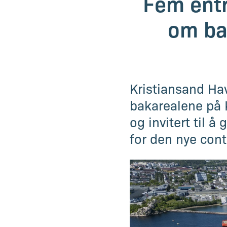
Fem entr
om ba
Kristiansand Hav
bakarealene på K
og invitert til å
for den nye cont