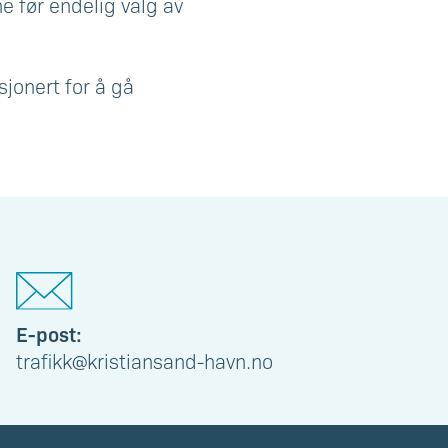
e før endelig valg av
sjonert for å gå
E-post:
trafikk@kristiansand-havn.no