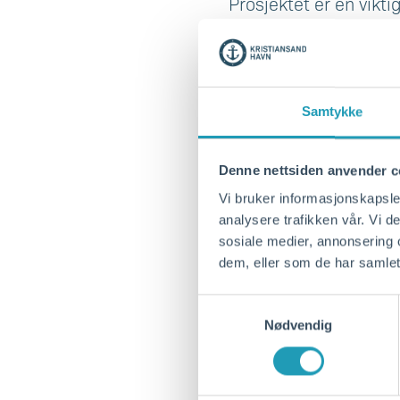
Prosjektet er en vikti
fremtidig håndtering 
Totalt åtte totalentre
I kunngjøringen av an
Samtykke
videre med mellom tre
er det besluttet å inv
Denne nettsiden anvender c
Disse er:
Vi bruker informasjonskapsler
analysere trafikken vår. Vi 
• Isachsen Anlegg AS
sosiale medier, annonsering 
dem, eller som de har samlet
• NRC Norge AS
• Repstad Anlegg AS
Samtykkevalg
• Risa AS
Nødvendig
• TT Anlegg AS
– Vi er tilfredse med