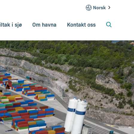
Norsk
iltak i sjø
Om havna
Kontakt oss