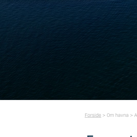
Forside
> Om havna > Ak