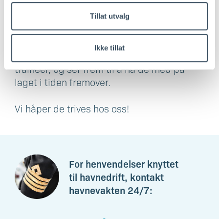
Aglen, Havnedirektør.
Tillat utvalg
Kristiansand havn har tidligere hatt gode
Ikke tillat
erfaringer med å ha praktikanter og
traineer, og ser frem til å ha de med på
laget i tiden fremover.
Vi håper de trives hos oss!
For henvendelser knyttet
til havnedrift, kontakt
havnevakten 24/7: