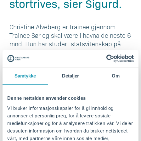
stortrives, sier Sigurd.
Christine Alveberg er trainee gjennom
Trainee Sør og skal være i havna de neste 6
mnd. Hun har studert statsvitenskap på
UiA og har vært trainee hos Agder Energi
før hun kom til oss. Christine skal jobbe
mest med kommunikasjon og tar over en
Samtykke
Detaljer
Om
del av oppgavene til en som skal ut i
permisjon.
Denne nettsiden anvender cookies
For havna er det veldig
Vi bruker informasjonskapsler for å gi innhold og
annonser et personlig preg, for å levere sosiale
nyttig å få inn nye folk
mediefunksjoner og for å analysere trafikken vår. Vi deler
dessuten informasjon om hvordan du bruker nettstedet
som kan utfordre oss
vårt, med partnerne våre innen sosiale medier,