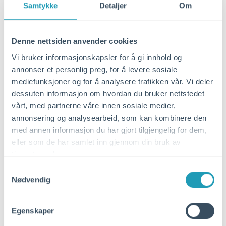
Samtykke
Detaljer
Om
Havneutvikling
Denne nettsiden anvender cookies
Vi bruker informasjonskapsler for å gi innhold og
annonser et personlig preg, for å levere sosiale
mediefunksjoner og for å analysere trafikken vår. Vi deler
dessuten informasjon om hvordan du bruker nettstedet
vårt, med partnerne våre innen sosiale medier,
annonsering og analysearbeid, som kan kombinere den
med annen informasjon du har gjort tilgjengelig for dem,
eller som de har samlet inn gjennom din bruk av
tjenestene deres.
Samtykkevalg
Nødvendig
Grønn omstilling i praksis – hvordan får
Egenskaper
vi fart på utslippskuttene og hva er